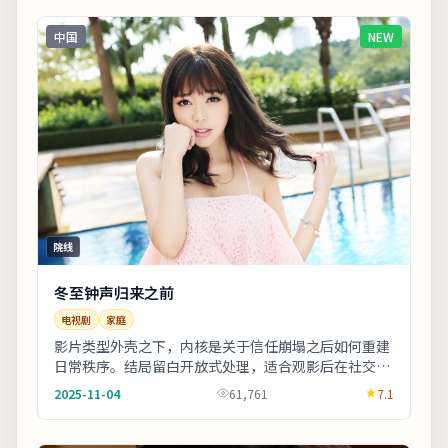
中国
NEW
院线
冬至钟声归来之前
电视剧
家庭
影片类型外壳之下，内核是关于信任崩塌之后如何重建
日常秩序。结局留白开放式处理，适合观影后在社交平
台延伸讨论。适合晚间完整观看，配合大屏与环绕声
2025-11-04
61,761
7.1
更...