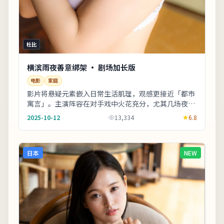
杜比
横滨雨夜善意绑架 · 剧场加长版
电影
家庭
影片将悬疑元素嵌入日常生活肌理，观感更接近「都市
寓言」。主演阵容在对手戏中火花充分，尤其几场夜戏
台词密度高、信息量大。若你对东亚都市题材感兴
2025-10-12
13,334
6.8
趣，...
日本
NEW