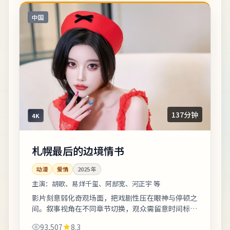
中国
137分钟
4K
札幌最后的边境情书
动漫
爱情
2025
年
主演：
胡歌、易烊千玺、阿部宽、河正宇 等
影片刻意弱化奇观场面，把戏剧性压在眼神与停顿之
间。叙事视角在不同章节切换，观众需留意时间标注
以免迷路。片尾字幕包含幕后花絮名单，影迷可向幕
93,507
8.3