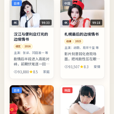
之后口碑分化属正常现
多种...
日本
中国
象，建...
99:33
99:18
4K
4K
汉江与便利店灯光的
札幌最后的边境情书
边境情书
动漫
2025
综艺
2016
主演：
胡歌、易烊千玺 等
主演：
张译、冈田准一 等
影片刻意弱化奇观场
剧情后半段进入高能对
面，把戏剧性压在眼神
峙，前期伏笔逐一回
与停顿之间。叙事视角
93,507
8.3
爱情
收，观感紧凑。字幕翻
在不同章节切换，观众
93,880
8.5
家庭
译兼顾口语与文学性，
需留意时间标注以免迷
便于不同年龄段观众理
路。片尾字幕包含幕后
解。上线之后口碑分化
花絮名单，影迷可向幕
属正常现象，建议亲自
后岗位...
日本
韩国
观看并...