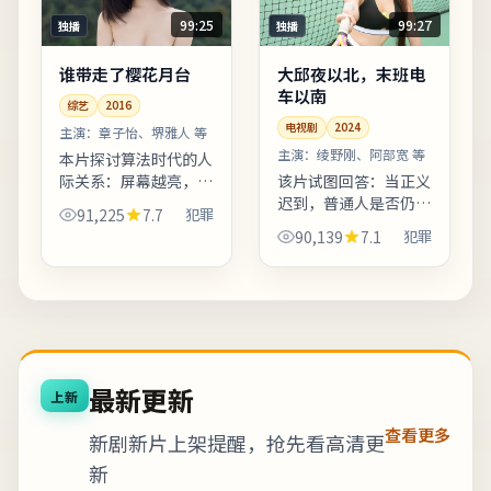
99:25
99:27
独播
独播
谁带走了樱花月台
大邱夜以北，末班电
车以南
综艺
2016
电视剧
2024
主演：
章子怡、堺雅人 等
主演：
绫野刚、阿部宽 等
本片探讨算法时代的人
际关系：屏幕越亮，误
该片试图回答：当正义
解越深。影片引用多处
迟到，普通人是否仍有
91,225
7.7
犯罪
民俗与节庆意象，增强
资格选择原谅。结局留
90,139
7.1
犯罪
地域文化氛围。友情提
白开放式处理，适合观
示：部分镜头闪烁较
影后在社交平台延伸讨
快，光敏人群请酌情观
论。整体来看，这是一
看。《...
部类型元素清晰、人物
动机...
最新更新
上新
查看更多
新剧新片上架提醒，抢先看高清更
新