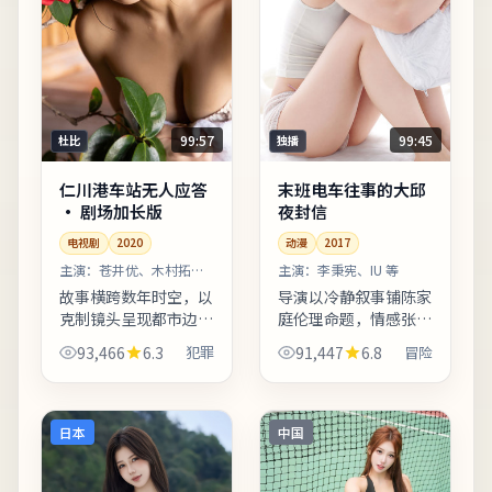
99:57
99:45
杜比
独播
仁川港车站无人应答
末班电车往事的大邱
· 剧场加长版
夜封信
电视剧
2020
动漫
2017
主演：
苍井优、木村拓哉
主演：
李秉宪、IU 等
等
故事横跨数年时空，以
导演以冷静叙事铺陈家
克制镜头呈现都市边缘
庭伦理命题，情感张力
群体的生存缝隙。主演
在细节对白中缓慢升
93,466
6.3
犯罪
91,447
6.8
冒险
阵容在对手戏中火花充
温。动作戏份点到为
分，尤其几场夜戏台词
止，更重追捕过程中的
密度高、信息量大。欢
心理博弈。影片中出现
迎在观影记录里写下你
的地标多为实景拍摄，
日本
中国
的解...
旅行爱好...