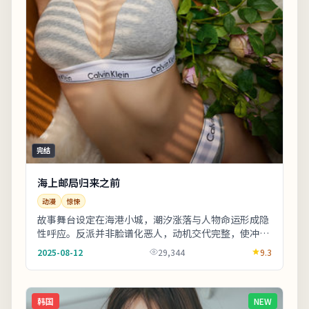
完结
海上邮局归来之前
动漫
惊悚
故事舞台设定在海港小城，潮汐涨落与人物命运形成隐
性呼应。反派并非脸谱化恶人，动机交代完整，使冲突
更具现实刺痛感。上线之后口碑分化属正常现象，建
2025-08-12
29,344
9.3
议...
韩国
NEW