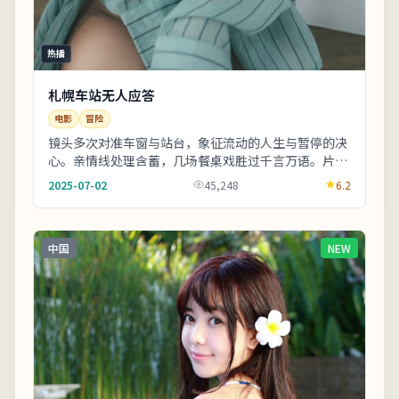
热播
札幌车站无人应答
电影
冒险
镜头多次对准车窗与站台，象征流动的人生与暂停的决
心。亲情线处理含蓄，几场餐桌戏胜过千言万语。片尾
字幕包含幕后花絮名单，影迷可向幕后岗位致敬。
2025-07-02
45,248
6.2
《札...
中国
NEW