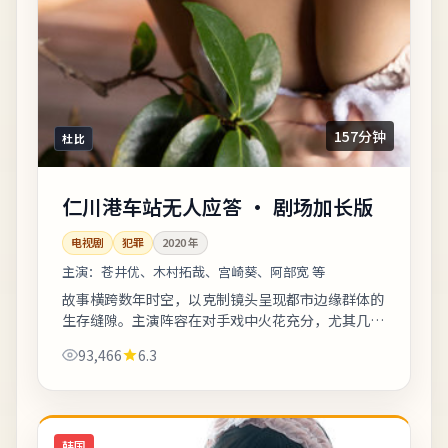
157分钟
杜比
仁川港车站无人应答 · 剧场加长版
电视剧
犯罪
2020
年
主演：
苍井优、木村拓哉、宫崎葵、阿部宽 等
故事横跨数年时空，以克制镜头呈现都市边缘群体的
生存缝隙。主演阵容在对手戏中火花充分，尤其几场
夜戏台词密度高、信息量大。欢迎在观影记录里写下
93,466
6.3
你的解读：同一故事，允许多种答案。《仁...
韩国