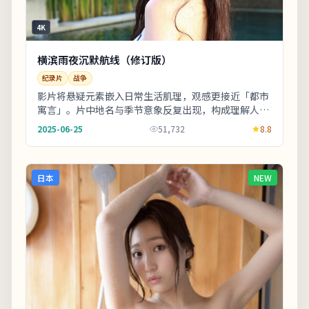
4K
横滨雨夜沉默航线（修订版）
纪录片
战争
影片将悬疑元素嵌入日常生活肌理，观感更接近「都市
寓言」。片中地名与季节意象反复出现，构成理解人物
动机的重要线索。若你对东亚都市题材感兴趣，本片
2025-06-25
51,732
8.8
的...
日本
NEW