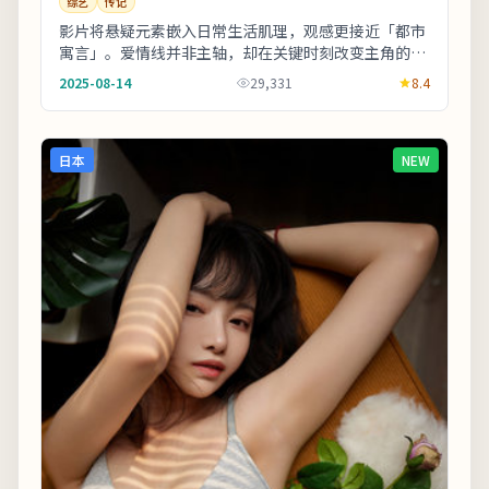
综艺
传记
影片将悬疑元素嵌入日常生活肌理，观感更接近「都市
寓言」。爱情线并非主轴，却在关键时刻改变主角的行
动轨迹。片尾字幕包含幕后花絮名单，影迷可向幕后
2025-08-14
29,331
8.4
岗...
日本
NEW