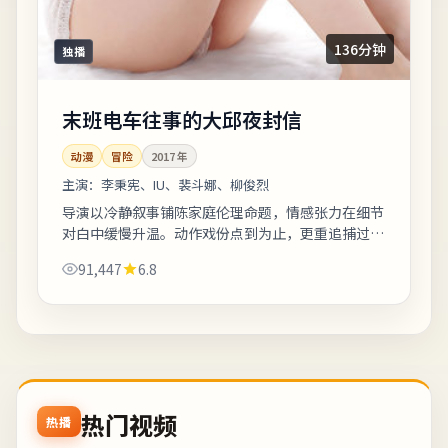
136分钟
独播
末班电车往事的大邱夜封信
动漫
冒险
2017
年
主演：
李秉宪、IU、裴斗娜、柳俊烈
导演以冷静叙事铺陈家庭伦理命题，情感张力在细节
对白中缓慢升温。动作戏份点到为止，更重追捕过程
中的心理博弈。影片中出现的地标多为实景拍摄，旅
91,447
6.8
行爱好者可按图索骥打卡。《末班电车往事...
热门视频
热播