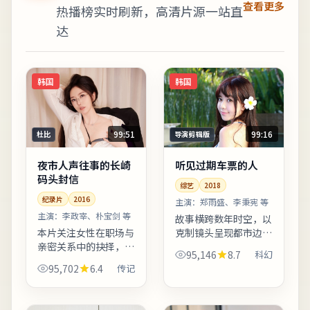
查看更多
热播榜实时刷新，高清片源一站直
达
韩国
韩国
99:51
99:16
杜比
导演剪辑版
夜市人声往事的长崎
听见过期车票的人
码头封信
综艺
2018
纪录片
2016
主演：
郑雨盛、李秉宪 等
主演：
李政宰、朴宝剑 等
故事横跨数年时空，以
本片关注女性在职场与
克制镜头呈现都市边缘
亲密关系中的抉择，冲
群体的生存缝隙。亲情
95,146
8.7
科幻
突不落俗套，留白克
线处理含蓄，几场餐桌
95,702
6.4
传记
制。影像质感接近胶片
戏胜过千言万语。欢迎
颗粒感，画面颗粒与雨
在观影记录里写下你的
景结合氛围出众。上线
解读：同一故事，允许