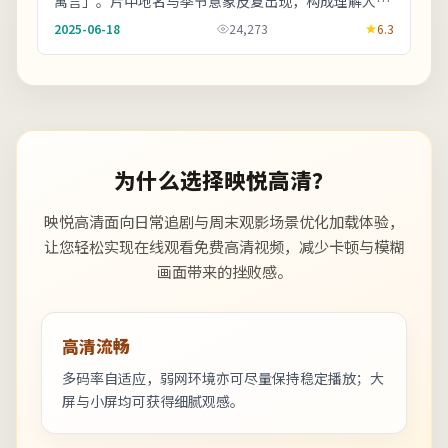
寓言」。片中地名与季节意象反复出现，构成理解人物
动机的重要线索。上线之后口碑分化属正常现象，建
2025-06-18
24,273
6.3
议...
为什么选择映悦高清？
映悦高清面向日常追剧与周末观影场景优化加载体验，
让您轻松实现在线观看免费高清视频，减少卡顿与模糊
画面带来的挫败感。
高清流畅
多码率自适应，弱网环境亦可尽量保持稳定播放；大
屏与小屏均可获得细腻观感。