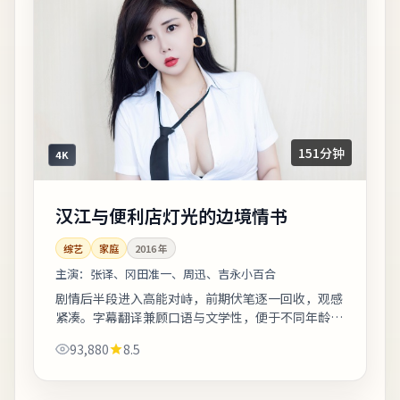
151分钟
4K
汉江与便利店灯光的边境情书
综艺
家庭
2016
年
主演：
张译、冈田准一、周迅、吉永小百合
剧情后半段进入高能对峙，前期伏笔逐一回收，观感
紧凑。字幕翻译兼顾口语与文学性，便于不同年龄段
观众理解。上线之后口碑分化属正常现象，建议亲自
93,880
8.5
观看并形成独立判断。《汉江与便利店灯光...