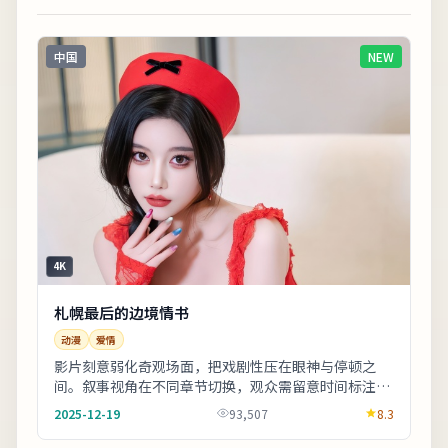
中国
NEW
4K
札幌最后的边境情书
动漫
爱情
影片刻意弱化奇观场面，把戏剧性压在眼神与停顿之
间。叙事视角在不同章节切换，观众需留意时间标注以
免迷路。片尾字幕包含幕后花絮名单，影迷可向幕后岗
2025-12-19
93,507
8.3
位...