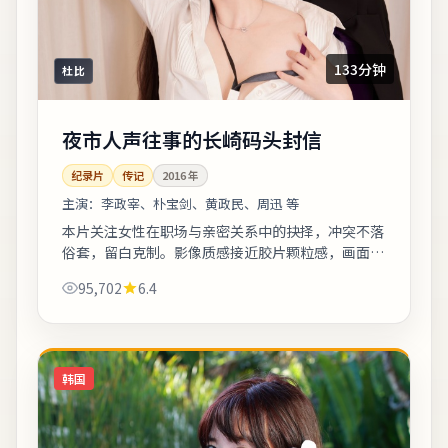
133分钟
杜比
夜市人声往事的长崎码头封信
纪录片
传记
2016
年
主演：
李政宰、朴宝剑、黄政民、周迅 等
本片关注女性在职场与亲密关系中的抉择，冲突不落
俗套，留白克制。影像质感接近胶片颗粒感，画面颗
粒与雨景结合氛围出众。上线之后口碑分化属正常现
95,702
6.4
象，建议亲自观看并形成独立判断。《夜市...
韩国