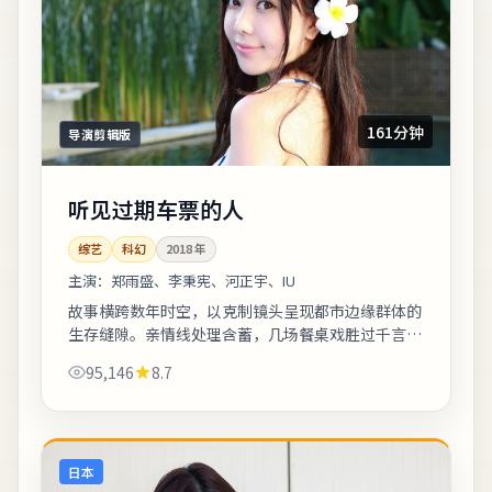
161分钟
导演剪辑版
听见过期车票的人
综艺
科幻
2018
年
主演：
郑雨盛、李秉宪、河正宇、IU
故事横跨数年时空，以克制镜头呈现都市边缘群体的
生存缝隙。亲情线处理含蓄，几场餐桌戏胜过千言万
语。欢迎在观影记录里写下你的解读：同一故事，允
95,146
8.7
许多种答案。《听见过期车票的人》是一部...
日本